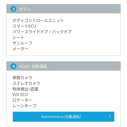
ボディ
ボディコントロールユニット
スマートECU
パワースライドドア / バックドア
シート
サンルーフ
メーター
ADAS・自動運転
単眼カメラ
ステレオカメラ
物体検出・認識
V2X ECU
ロケーター
レーンキープ
Autonomous（自動運転）