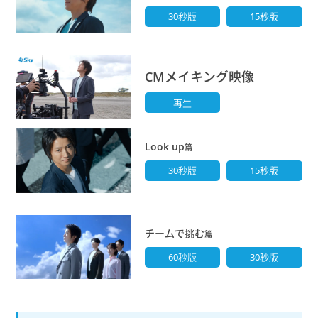
30秒版
15秒版
CMメイキング映像
再生
Look up
篇
30秒版
15秒版
チームで挑む
篇
60秒版
30秒版