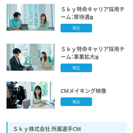
Ｓｋｙ特命キャリア採用チ
ーム：厚待遇
篇
再生
Ｓｋｙ特命キャリア採用チ
ーム：事業拡大
篇
再生
CMメイキング映像
再生
Ｓｋｙ株式会社 所属選手CM