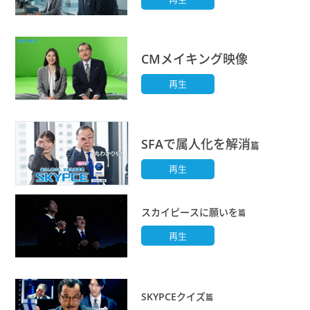
CMメイキング映像
再生
SFAで属人化を解消
篇
再生
スカイピースに願いを
篇
再生
SKYPCEクイズ
篇