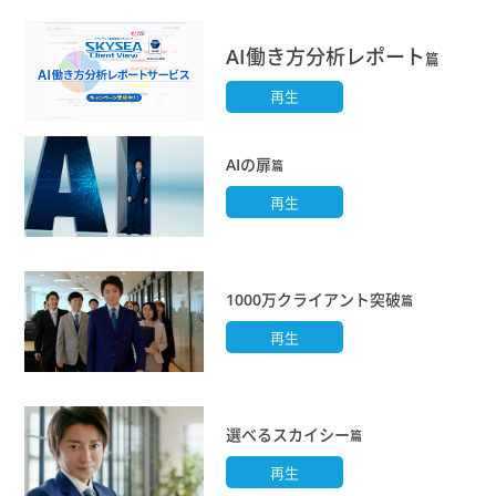
AI働き方分析レポート
篇
再生
AIの扉
篇
再生
1000万クライアント突破
篇
再生
選べるスカイシー
篇
再生