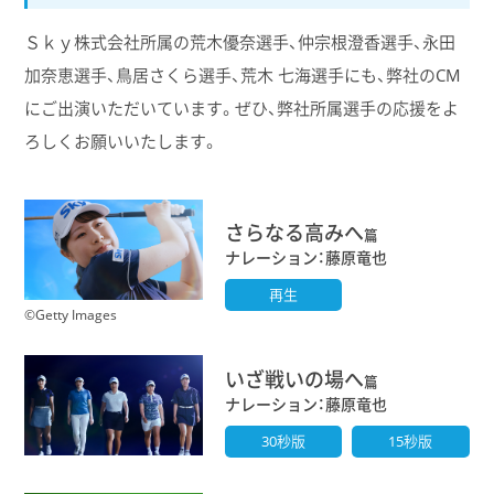
Ｓｋｙ株式会社所属の荒木優奈選手、仲宗根澄香選手、永田
加奈恵選手、鳥居さくら選手、荒木 七海選手にも、弊社のCM
にご出演いただいています。ぜひ、弊社所属選手の応援をよ
ろしくお願いいたします。
さらなる高みへ
篇
ナレーション：藤原竜也
再生
©Getty Images
いざ戦いの場へ
篇
ナレーション：藤原竜也
30秒版
15秒版