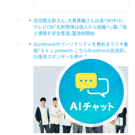
吉田鋼太郎さん、大貫勇輔さん出演「SKYPCE」
テレビCM「名刺管理は個人から組織へ」篇、「個
人情報を安全管理」篇放映開始
QuizKnockがパーソナリティを務めるラジオ番
組「Ｓｋｙ presents こちらQuizKnock放送部」
の提供スポンサーを務める