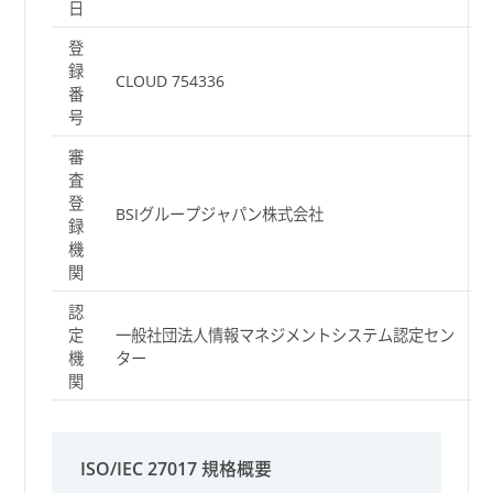
日
登
録
CLOUD 754336
番
号
審
査
登
BSIグループジャパン株式会社
録
機
関
認
定
一般社団法人情報マネジメントシステム認定セン
機
ター
関
ISO/IEC 27017 規格概要