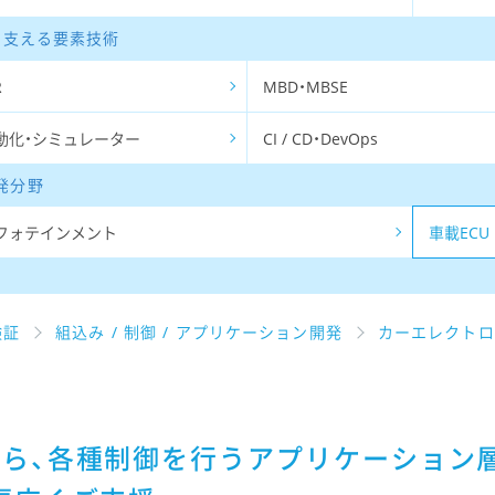
Eを支える要素技術
R
MBD・MBSE
動化・シミュレーター
CI / CD・DevOps
発分野
フォテインメント
車載ECU
検証
組込み / 制御 / アプリケーション開発
カーエレクトロ
ら、各種制御を行うアプリケーション