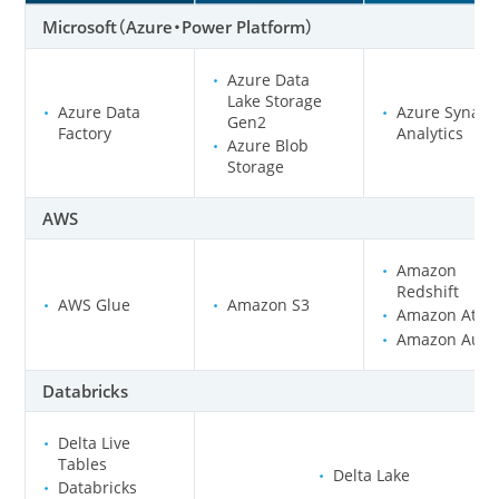
Microsoft（Azure・Power Platform）
Azure Data
Lake Storage
Azure Data
Azure Synaps
Gen2
Factory
Analytics
Azure Blob
Storage
AWS
Amazon
Redshift
AWS Glue
Amazon S3
Amazon Athe
Amazon Auro
Databricks
Delta Live
Tables
Delta Lake
Databricks