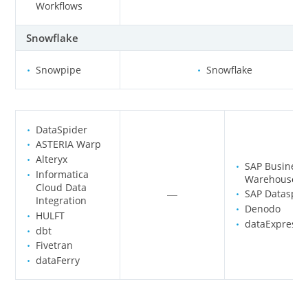
Workflows
Snowflake
Snowpipe
Snowflake
DataSpider
ASTERIA Warp
Alteryx
SAP Business
Informatica
Warehouse
Cloud Data
SAP Datasph
─
Integration
Denodo
HULFT
dataExpress
dbt
Fivetran
dataFerry