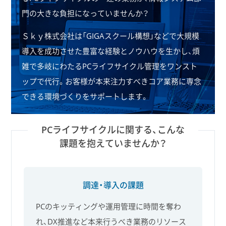
門の大きな負担になっていませんか？
Ｓｋｙ株式会社は「GIGAスクール構想」などで大規模
導入を成功させた豊富な経験とノウハウを生かし、
煩
雑で多岐にわたるPCライフサイクル管理をワンスト
ップで代行。
お客様が本来注力すべきコア業務に専念
できる環境づくりをサポートします。
PCライフサイクルに関する、こんな
課題を抱えていませんか？
調達・導入の課題
PCのキッティングや運用管理に時間を奪わ
れ、DX推進など本来行うべき業務のリソース