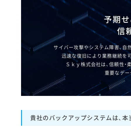
予期せ
信
サイバー攻撃や​システム障害、​自然
迅速な​復旧に​より​業務継続を​
Ｓｋｙ株式会社は、​信頼性・​
重要な​デー
貴社のバックアップシステムは、本