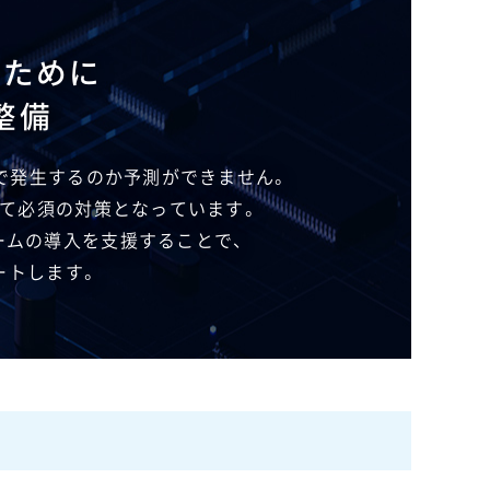
いために
整備
で​発生するのか​予測が​できません。
って​必須の​対策と​なっています。
ムの​導入を​支援する​ことで、
ートします。​