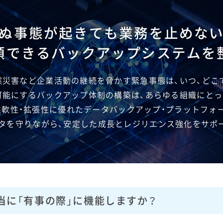
ぬ事態が​起きても​業務を​止めな
頼できる​バックアップシステムを​
災害など​企業活動の​継続を​脅かす緊急事態は、​いつ、​どこ
可能に​する​バックアップ体制の​構築は、​あらゆる​組織に​と
柔軟性・​拡張性に​優れた​データバックアップ・プラットフォー
タを​守りながら、​安定した​成長と​レジリエンス強化を​サポ
当に「有事の際」に機能しますか？