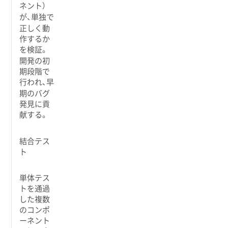
ネント）
が、単独で
正しく動
作するか
を検証。
開発の初
期段階で
行われ、早
期のバグ
発見に貢
献する。
結合テス
ト
単体テス
トを通過
した複数
のコンポ
ーネント