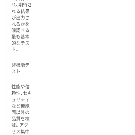
れ、期待さ
れる結果
が出力さ
れるかを
確認する
最も基本
的なテス
ト。
非機能テ
スト
性能や信
頼性、セキ
ュリティ
など機能
面以外の
品質を検
証。アク
セス集中