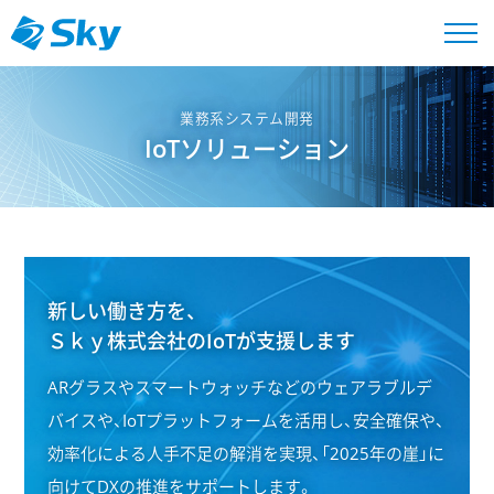
業務系システム開発
IoTソリューション
新しい働き方を、
Ｓｋｙ株式会社のIoTが支援します
ARグラスやスマートウォッチなどのウェアラブルデ
バイスや、IoTプラットフォームを活用し、
安全確保や、
効率化による人手不足の解消を実現、「2025年の崖」に
向けてDXの推進をサポートします。