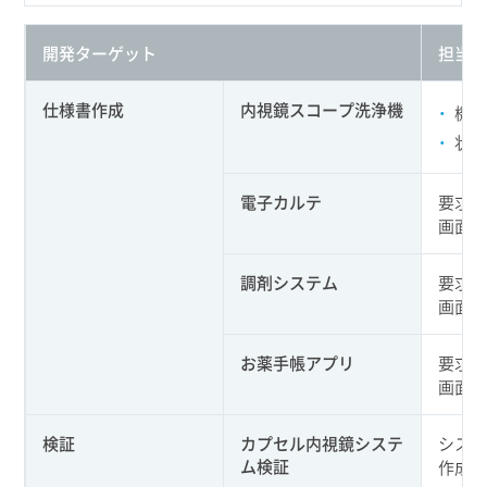
開発ターゲット
担当
仕様書作成
内視鏡スコープ洗浄機
機
状
電子カルテ
要求分
画面
調剤システム
要求分
画面
お薬手帳アプリ
要求分
画面
検証
カプセル内視鏡システ
システ
ム検証
作成、