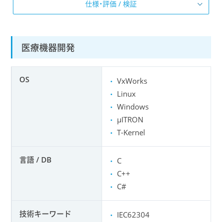
仕様・評価 / 検証
医療機器開発
OS
VxWorks
Linux
Windows
μITRON
T-Kernel
言語 / DB
C
C++
C#
技術キーワード
IEC62304