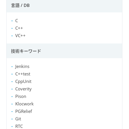
言語 / DB
C
C++
VC++
技術キーワード
Jenkins
C++test
CppUnit
Coverity
Pison
Klocwork
PGRelief
Git
RTC