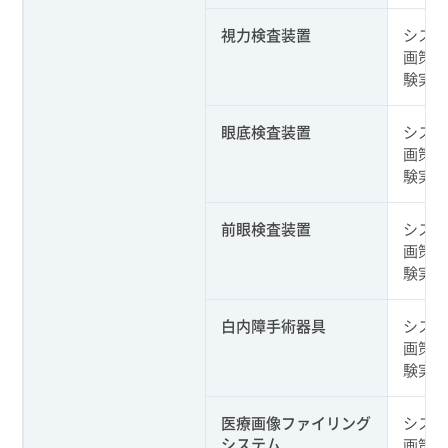
視力検査装置
システ
画策定
験実施
眼底検査装置
システ
画策定
験実施
前眼検査装置
システ
画策定
験実施
白内障手術器具
システ
画策定
験実施
医療画像ファイリング
システ
システム
画策定