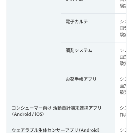
験実施
電子カルテ
システ
画策定
験実施
調剤システム
システ
画策定
験実施
お薬手帳アプリ
システ
画策定
験実施
コンシューマー向け 活動量計端末連携アプリ
システ
（Android / iOS）
作成、
ウェアラブル生体センサーアプリ（Android）
システ