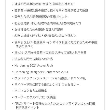
経理部門の事務改善・合理化・効率化の進め方
交際費～基礎知識の確認と様々な事例を織り交ぜて解説
事例から学ぶ源泉所得税の実務ポイント
初心者対象・簿記・経理の基礎知識、経理の実務入門
女性社員のための簿記･会計入門講座
税務の基礎入門＜法人税、消費税、源泉所得税＞
税率引き上げ・軽減税率・インボイス制度に対応するための事前
準備のすべて
法人税・入門から実務への対応 ステップⅢ法人税申告書
法人税入門から実務への対応
Hardening 2021 Active Fault
Hardening Designers Conference 2023
グラフィック・ファシリテーション講座【アドバンス編】
サイバー犯罪に関する白浜シンポジウムセミナー
ビジネス文書力基礎講座
ユーザーエクスペリエンス講座
「製品・サポート情報のつたえかた コンプライアンスと校閲編」
刊行記念イベント