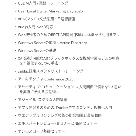
USDM入門 / 実践トレーニング
User Local Digital Marketing Day 2025
VBA（マクロ）文法応用 1日速習講座
Vue.js入門 -ver.3対応-
Web技術者のためのREST API開発（JS編）～構築から利用まで～
Windows Serverの応用～Active Directory～
Windows Serverの基礎
XAI（説明可能なAI）：ブラックボックスな機械学習モデルの中身
を可視化する5つの手法
zabbix認定スペシャリストトレーニング
アーキテクチャ Conference 2025
アサーティブ・コミュニケーション ～人間関係で悩まない！ 思い
を素直に伝える会話術～
アジャイル・スクラム入門講座
アプリ開発者のための、Dockerで学ぶコンテナ仮想化入門
ウエアラブルセンシング技術の総合知識と最新動向
エキスパートレビュー･セミナーとNEMセミナー
オシロスコープ基礎セミナー