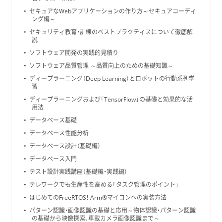
セキュアなWebアプリケーションの作り方～セキュアコーディ
ング編～
セキュリティ教育・訓練のベストプラクティスについて徹底解
説
ソフトウェア開発の実践的見積り
ソフトウェア品質管理 ～品質向上のための基礎知識～
ディープラーニング（Deep Learning）とロボットの行動系列学
習
ディープラーニングおよび「TensorFlow」の基礎と効果的な活
用法
データベース基礎
データベース性能分析
データベース設計（基礎編）
データベース入門
テスト設計実践講座（基礎編・実践編）
テレワークでも生産性を高める「タスク管理のポイント」
はじめてのFreeRTOS！ Arm®マイコンへの実装方法
パターン認識・画像認識の基礎と応用～物体認識・パターン認識
の基礎から映像探索、車載カメラ画像認識まで～