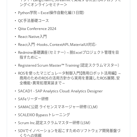
ング＜オンラインセミナー＞
Python学院～Excel操作自動化編（1日間）
QC手法基礎コース
Qiita Conference 2024
React Native入門
React入門 -Hooks、ContextAPI、MaterialUI対応-
Redmine基礎講座（セミナー）～脱Excelプロジェクト管理を目
指すために～
Registered Scrum Master™ Training（認定スクラムマスター）
ROSを使ったマニピュレータ制御入門【商用ロボット活用編】 ～
商用のためのROSの活用方針から実用を意識したROS展開、安
全機能・異常処理実装まで～
SACAD1 - SAP Analytics Cloud: Analytics Designer
SAFeリーダー研修
SAMAC公認 ライセンスマネージャー研修（CLM）
SCALEXIO Bypassトレーニング
Scrum Inc.認定スクラムマスター研修（LSM）
SDVでイノベーションを起こすためのソフトウェア開発基盤づ
くりへの挑戦