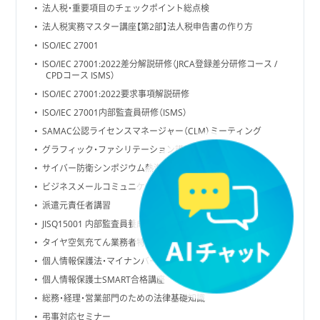
法人税・重要項目のチェックポイント総点検
法人税実務マスター講座【第2部】法人税申告書の作り方
ISO/IEC 27001
ISO/IEC 27001:2022差分解説研修（JRCA登録差分研修コース /
CPDコース ISMS）
ISO/IEC 27001:2022要求事項解説研修
ISO/IEC 27001内部監査員研修（ISMS）
SAMAC公認ライセンスマネージャー（CLM）ミーティング
グラフィック・ファシリテーション講座【基礎編】
サイバー防衛シンポジウム熱海2021
ビジネスメールコミュニケーション講座
派遣元責任者講習
JISQ15001 内部監査員養成コース
タイヤ空気充てん業務者特別教育講習会
個人情報保護法・マイナンバーの基本と実務
個人情報保護士SMART合格講座
総務・経理・営業部門のための法律基礎知識
弔事対応セミナー