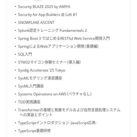
Security BLAZE 2025 by AMIYA
Security for App Builders @ Loft #1
SNOWFLAKE ASCENT
Splunk認定トレーニング Fundamentals 2
Spring Boot 3 ではじめるRESTful Web Service開発入門
SpringによるWebアプリケーション開発（基礎編）
SQL入門
STM32マイコン体験セミナー（導入編）
Sysdig Accelerate ’25 Tokyo
SysMLモデリング演習講座
SysML入門講座
Systems Operations on AWS（バウチャなし）
TDD実践講座
Transformerの基礎と発展モデルおよび自然言語処理システム
への実装とポイント
TypeScriptイントロダクション -JavaScript応用-
TypeScript基礎研修