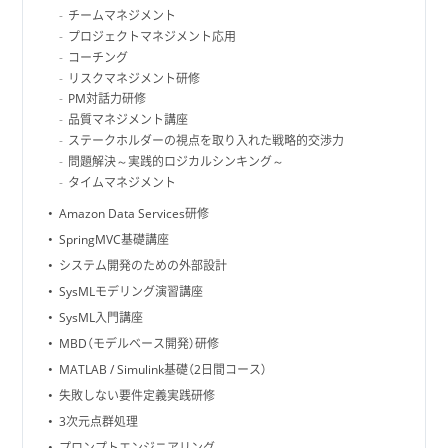
チームマネジメント
プロジェクトマネジメント応用
コーチング
リスクマネジメント研修
PM対話力研修
品質マネジメント講座
ステークホルダーの視点を取り入れた戦略的交渉力
問題解決～実践的ロジカルシンキング～
タイムマネジメント
Amazon Data Services研修
SpringMVC基礎講座
システム開発のための外部設計
SysMLモデリング演習講座
SysML入門講座
MBD（モデルベース開発）研修
MATLAB / Simulink基礎（2日間コース）
失敗しない要件定義実践研修
3次元点群処理
プロンプトエンジニアリング