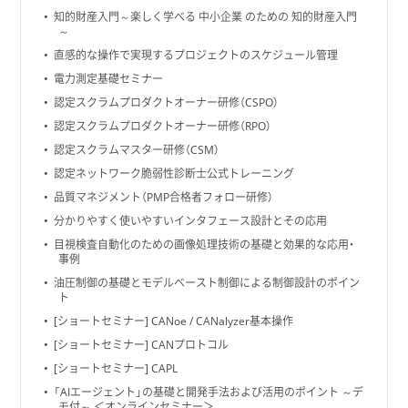
知的財産入門～楽しく学べる 中小企業 のための 知的財産入門
～
直感的な操作で実現するプロジェクトのスケジュール管理
電力測定基礎セミナー
認定スクラムプロダクトオーナー研修（CSPO）
認定スクラムプロダクトオーナー研修（RPO）
認定スクラムマスター研修（CSM）
認定ネットワーク脆弱性診断士公式トレーニング
品質マネジメント（PMP合格者フォロー研修）
分かりやすく使いやすいインタフェース設計とその応用
目視検査自動化のための画像処理技術の基礎と効果的な応用・
事例
油圧制御の基礎とモデルベースト制御による制御設計のポイン
ト
[ショートセミナー] CANoe / CANalyzer基本操作
[ショートセミナー] CANプロトコル
[ショートセミナー] CAPL
「AIエージェント」の基礎と開発手法および活用のポイント ～デ
モ付～ ＜オンラインセミナー＞