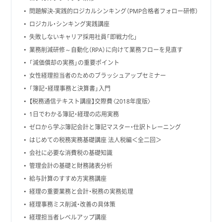
問題解決-実践的ロジカルシンキング（PMP合格者フォロー研修）
ロジカル・シンキング実践講座
失敗しないキャリア採用社員「即戦力化」
業務削減研修～自動化（RPA）に向けて業務フローを見直す
「減価償却の実務」の重要ポイント
女性経理担当者のためのブラッシュアップセミナー
「簿記・経理事務と決算書」入門
【税務通信テキスト講座】交際費〈2018年度版〉
1日でわかる簿記・経理の応用実務
ゼロから学ぶ簿記会計と簿記マスター・仕訳トレーニング
はじめての税務実務基礎講座 法人税編＜全二回＞
会社に必要な消費税の基礎知識
管理会計の基礎と財務諸表分析
給与計算のすすめ方実務講座
経理の重要業務と会計・税務の実務処理
経理事務ミス削減・改善の具体策
経理担当者レベルアップ講座