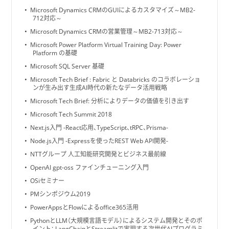
Microsoft Dynamics CRMのGUIによるカスタマイズ～MB2-
712対応～
Microsoft Dynamics CRMの営業管理～MB2-713対応～
Microsoft Power Platform Virtual Training Day: Power
Platform の基礎
Microsoft SQL Server 基礎
Microsoft Tech Brief : Fabric と Databricks のコラボレーショ
ンが生み出す生成AI時代の新たなデータ活用戦略
Microsoft Tech Brief: 分析によりデータの価値を引き出す
Microsoft Tech Summit 2018
Next.js入門 -React応用、TypeScript、tRPC、Prisma-
Node.js入門 -Expressを使ったREST Web API開発-
NTTグループ 人工知能研究開発とビジネス最前線
OpenAI gpt-oss ファインチューニング入門
OSiセミナー
PMシンポジウム2019
PowerAppsとFlowによるoffice365活用
PythonとLLM（大規模言語モデル）によるシステム開発とそのポ
イント： LangChainとStreamlitで実現する次世代AIプログラミ