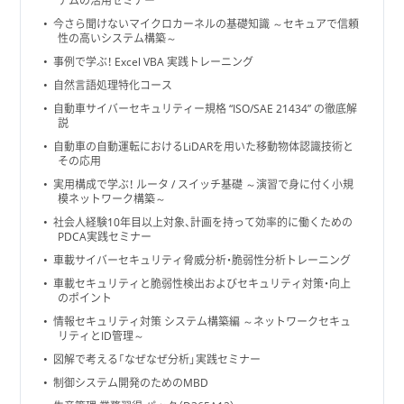
テムの活用セミナー
今さら聞けないマイクロカーネルの基礎知識 ～セキュアで信頼
性の高いシステム構築～
事例で学ぶ！ Excel VBA 実践トレーニング
自然言語処理特化コース
自動車サイバーセキュリティー規格 “ISO/SAE 21434” の徹底解
説
自動車の自動運転におけるLiDARを用いた移動物体認識技術と
その応用
実用構成で学ぶ！ ルータ / スイッチ基礎 ～演習で身に付く小規
模ネットワーク構築～
社会人経験10年目以上対象、計画を持って効率的に働くための
PDCA実践セミナー
車載サイバーセキュリティ脅威分析・脆弱性分析トレーニング
車載セキュリティと脆弱性検出およびセキュリティ対策・向上
のポイント
情報セキュリティ対策 システム構築編 ～ネットワークセキュ
リティとID管理～
図解で考える「なぜなぜ分析」実践セミナー
制御システム開発のためのMBD