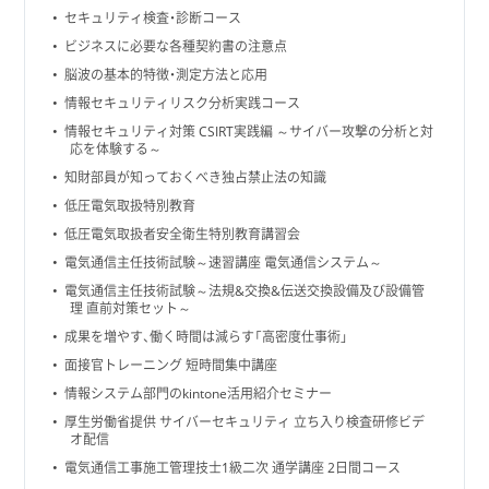
セキュリティ検査・診断コース
ビジネスに必要な各種契約書の注意点
脳波の基本的特徴・測定方法と応用
情報セキュリティリスク分析実践コース
情報セキュリティ対策 CSIRT実践編 ～サイバー攻撃の分析と対
応を体験する～
知財部員が知っておくべき独占禁止法の知識
低圧電気取扱特別教育
低圧電気取扱者安全衛生特別教育講習会
電気通信主任技術試験～速習講座 電気通信システム～
電気通信主任技術試験～法規&交換&伝送交換設備及び設備管
理 直前対策セット～
成果を増やす、働く時間は減らす「高密度仕事術」
面接官トレーニング 短時間集中講座
情報システム部門のkintone活用紹介セミナー
厚生労働省提供 サイバーセキュリティ 立ち入り検査研修ビデ
オ配信
電気通信工事施工管理技士1級二次 通学講座 2日間コース