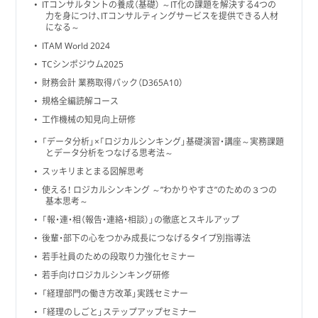
ITコンサルタントの養成（基礎） ～IT化の課題を解決する4つの
力を身につけ、ITコンサルティングサービスを提供できる人材
になる～
ITAM World 2024
TCシンポジウム2025
財務会計 業務取得パック（D365A10）
規格全編読解コース
工作機械の知見向上研修
「データ分析」×「ロジカルシンキング」基礎演習・講座～実務課題
とデータ分析をつなげる思考法～
スッキリまとまる図解思考
使える！ ロジカルシンキング ～”わかりやすさ”のための３つの
基本思考～
「報・連・相（報告・連絡・相談）」の徹底とスキルアップ
後輩・部下の心をつかみ成長につなげるタイプ別指導法
若手社員のための段取り力強化セミナー
若手向けロジカルシンキング研修
「経理部門の働き方改革」実践セミナー
「経理のしごと」ステップアップセミナー