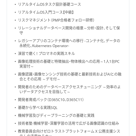
リアルタイムOSタスク設計基礎コース
リアルタイムOS入門コース【中級】
リスクマネジメント（PMP合格者フォロー研修）
リレーショナルデータベース開発の極意～分析・設計、そして保
守
レガシーアプリのコンテナ環境への移行 -コンテナ化、データの
永続化、Kubernetes Operator-
演習で磨く！ プロマネの実践スキル
画像処理技術の基礎と特徴抽出・物体検出への応用～1人1台PC
実習付～
画像認識・画像センシング技術の基礎と最新技術およびAIとの融
合とその応用 ～デモ付～
開発者のためのデータベースアクセスチューニング ～効率のよ
いデータアクセスを目指して～
開発者育成パック（D365C10、D365C11）
基礎から学べる実践SQL
機械学習及びディープラーニングの基礎と実践
技術者塾 機械学習・深層学習の活用で広がる画像認識の仕組み
教育委員会向けゼロトラストプラットフォーム X 公務支援シス