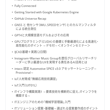
Fully Connected
Getting Started with Google Kubernetes Engine
GitHub Universe Recap
GNSS と 他センサ（IMU、SPEEDセンサ）とのカルマンフィルタ
による統合測位
GPT4と大規模言語モデルおよびその応用
GPUプログラミング（CUDA）の基礎と手動最適化による高速化・
高性能化のポイント ～デモ付～＜オンラインセミナー＞
IJCAD基礎＋実践（2日間）
Instagram・Warner Music Groupを歴任グローバルリサーチリ
ーダーに学ぶ最適なUXを実現する責任あるAI活用とは
intacs 認定 Automotive SPICE v3.0 アセッサートレーニング～
Provisional～
IoT人材育成「無線応用技術講習」
IoT入門（UIT01L）
ITインフラ構築実践1 ～要素技術を横断的に捉え、ITインフラを
構築する～
ITエンジニアのための「機械学習理論」入門
ITソリューション提案・基礎編～選ばれる提案書作成のポイント