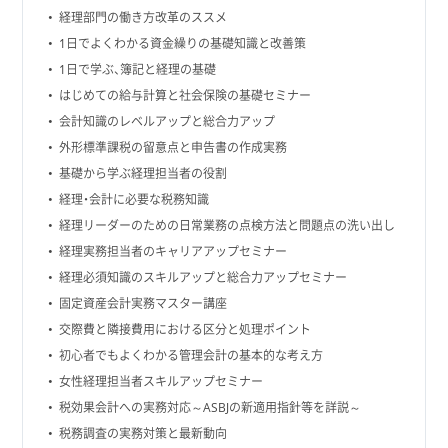
経理部門の働き方改革のススメ
1日でよくわかる資金繰りの基礎知識と改善策
1日で学ぶ、簿記と経理の基礎
はじめての給与計算と社会保険の基礎セミナー
会計知識のレベルアップと総合力アップ
外形標準課税の留意点と申告書の作成実務
基礎から学ぶ経理担当者の役割
経理・会計に必要な税務知識
経理リーダーのための日常業務の点検方法と問題点の洗い出し
経理実務担当者のキャリアアップセミナー
経理必須知識のスキルアップと総合力アップセミナー
固定資産会計実務マスター講座
交際費と隣接費用における区分と処理ポイント
初心者でもよくわかる管理会計の基本的な考え方
女性経理担当者スキルアップセミナー
税効果会計への実務対応～ASBJの新適用指針等を詳説～
税務調査の実務対策と最新動向