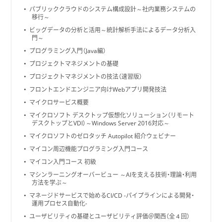
パブリッククラウドのシステム構成設計～社内業務システムの
移行～
ビッグデータの分析と活用～統計解析手法によるデータ分析入
門～
プログラミング入門（Java編）
プロジェクトマネジメントの基礎
プロジェクトマネジメントの技法（速習版）
フロントエンドエンジニア向けWebアプリ開発技法
マイクロサービス概要
マイクロソフト デスクトップ仮想化ソリューション（リモート
デスクトップとVDI）～Windows Server 2016対応～
マイクロソフトのゼロタッチ Autopilot 紹介ウェビナー
マイコン周辺機能プログラミング入門コース
マイコン入門コース 初級
マシンラーニングオーバービュー ～AIを支える技術・理論・利用
方法を学ぶ～
マネージドサービスで始めるCI/CD -パイプラインによる開発・
運用プロセス自動化-
ユーザビリティの基礎とユーザビリティ評価＠関西（全４回）