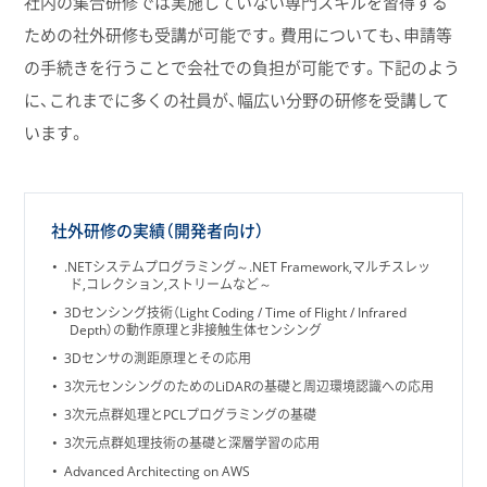
社内の集合研修では実施していない専門スキルを習得する
ための社外研修も受講が可能です。費用についても、申請等
の手続きを行うことで会社での負担が可能です。下記のよう
に、これまでに多くの社員が、幅広い分野の研修を受講して
います。
社外研修の実績（開発者向け）
.NETシステムプログラミング～.NET Framework,マルチスレッ
ド,コレクション,ストリームなど～
3Dセンシング技術（Light Coding / Time of Flight / Infrared
Depth）の動作原理と非接触生体センシング
3Dセンサの測距原理とその応用
3次元センシングのためのLiDARの基礎と周辺環境認識への応用
3次元点群処理とPCLプログラミングの基礎
3次元点群処理技術の基礎と深層学習の応用
Advanced Architecting on AWS