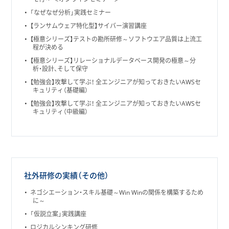
「なぜなぜ分析」実践セミナー
【ランサムウェア特化型】サイバー演習講座
【極意シリーズ】テストの勘所研修～ソフトウエア品質は上流工
程が決める
【極意シリーズ】リレーショナルデータベース開発の極意～分
析・設計、そして保守
【勉強会】攻撃して学ぶ！ 全エンジニアが知っておきたいAWSセ
キュリティ（基礎編）
【勉強会】攻撃して学ぶ！ 全エンジニアが知っておきたいAWSセ
キュリティ（中級編）
社外研修の実績（その他）
ネゴシエーション・スキル基礎～Win Winの関係を構築するため
に～
「仮説立案」実践講座
ロジカルシンキング研修