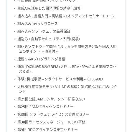
生産管理 業務習得 パック（D365A12）
生成AIを活用した開発現場の効率化研修
組み込みC言語入門～実装編～（オンデマンドセミナー）コース
組み込みLinux入門コース
組み込みソフトウェアの品質保証
組込み / 自動車セキュリティ入門（初級）
組込みソフトウェア開発における派生開発方法と設計図の活用
法のポイント ～演習付～
速習 Swiftプログラミング言語
速習、DX実現の基盤「BPM」入門 ～BPM×RPAによる業務プロセ
ス変革～
体験！ 機械学習～クラウドサービスの利用～（UBS98L）
大規模視覚言語モデル（ＶＬＭ）の基礎と実践的な利活用のポイ
ント
第21回公認SAMコンサルタント研修（CSC）
第25回 SAMACライセンスセミナー
第30回 ソフトウェアライセンス管理セミナー
第38回ライセンスマネージャー（CLM）研修
第9回 FIDOアライアンス東京セミナー