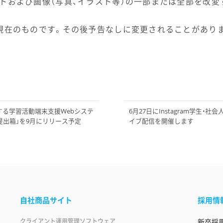
トおよび画像（写真、イラスト等）の一部または全部を改変
現在のものです。その後予告なしに変更されることがあり
する学習活動端末支援Webシステ
6月27日にInstagram学生
公開提出箱」を9月にリリース予定
イブ配信を開催します
自社商品サイト
採用情
クライアント運用管理ソフトウェア
新卒採