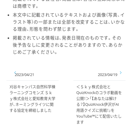
は商標です。
本文中に記載されているテキストおよび画像（写真、イ
ラスト等）の一部または全部を改変することは、いかな
る理由、形態を問わず禁じます。
掲載されている情報は、発表日現在のものです。その
後予告なしに変更されることがありますので、あらか
じめご了承ください。
2023/04/21
2023/04/19
刈谷キャンパス自然科学棟
＜Ｓｋｙ株式会社と
ラーニングコモンズ Ｓｋ
QuizKnockのコラボ動画を
ｙ株式会社と愛知教育大学
公開！＞「【あなたは解け
が、ネーミングライツに関
る？】QuizKnock伊沢がAI
する協定を締結しました
用語クイズに挑戦！」を
YouTube™にて配信いたし
ます