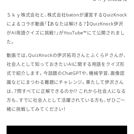
Ｓｋｙ株式会社と、株式会社batonが運営するQuizKnock
によるコラボ動画「【あなたは解ける？】QuizKnock伊沢
がAI用語クイズに挑戦！」がYouTube™にて公開されまし
た。
動画では、QuizKnockの伊沢拓司さんとふくらＰさんが、
社会人として知っておきたいAIに関する用語をクイズ形
式で紹介します。今話題のChatGPTや、機械学習、画像認
識などにまつわる難題にチャレンジ。果たして伊沢さん
は、7問すべてに正解できるのか!? これから社会人になる
方も、すでに社会人として活躍されている方も、ぜひご一
緒に挑戦してみてください！