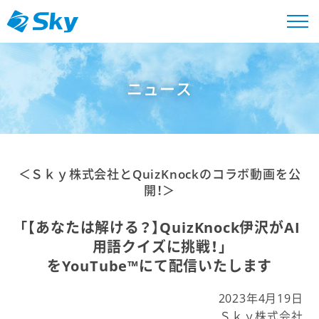
ニュース
＜Ｓｋｙ株式会社とQuizKnockのコラボ動画を公
開！＞
「【あなたは解ける？】QuizKnock伊沢がAI
用語クイズに挑戦！」
をYouTube™にて配信いたします
2023年4月19日
Ｓｋｙ株式会社