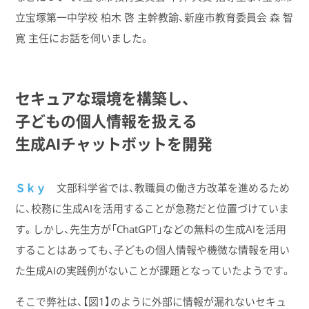
立宝塚第一中学校 柏木 啓 主幹教諭、新座市教育委員会 森 智
寛 主任にお話を伺いました。
セキュアな​環境を​構築し、
子どもの​個人情報を​扱える​
生成AIチャットボットを​開発
Ｓｋｙ
文部科学省では、教職員の働き方改革を進めるため
に、校務に生成AIを活用することが急務だと位置づけていま
す。しかし、先生方が「ChatGPT」などの無料の生成AIを活用
することはあっても、子どもの個人情報や機微な情報を用い
た生成AIの実践例がないことが課題となっていたようです。
そこで弊社は、【図1】のように外部に情報が漏れないセキュ