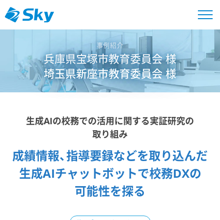
事例紹介
兵庫県宝塚市教育委員会 様
埼玉県新座市教育委員会 様
生成AIの​校務での​活用に​関する​実証研究の​
取り組み
成績情報、​指導要録などを​取り込んだ​
生成AIチャットボットで​校務DXの​
可能性を​探る​