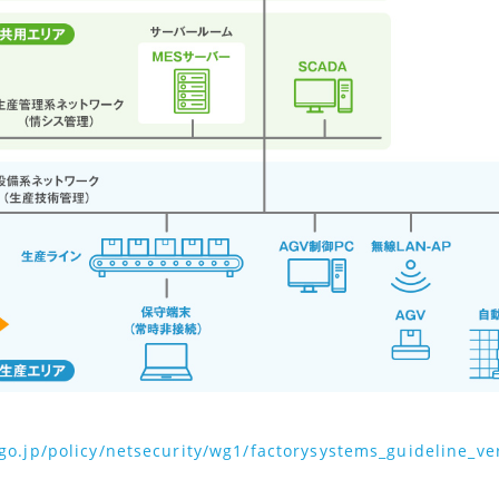
go.jp/policy/netsecurity/wg1/factorysystems_guideline_ve