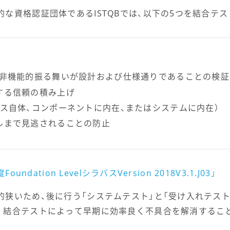
な資格認証団体であるISTQBでは、以下の5つを結合テ
/非機能的振る舞いが設計および仕様通りであることの検証
する信頼の積み上げ
ス自体、コンポーネントに内在、またはシステムに内在）
ルまで見逃されることの防止
ndation LevelシラバスVersion 2018V3.1.J03」
的狭いため、後に行う「システムテスト」と「受け入れテス
。結合テストによって早期に効率良く不具合を解消するこ