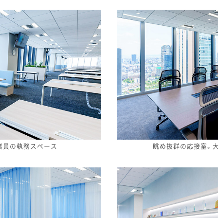
業員の執務スペース
眺め抜群の応接室。