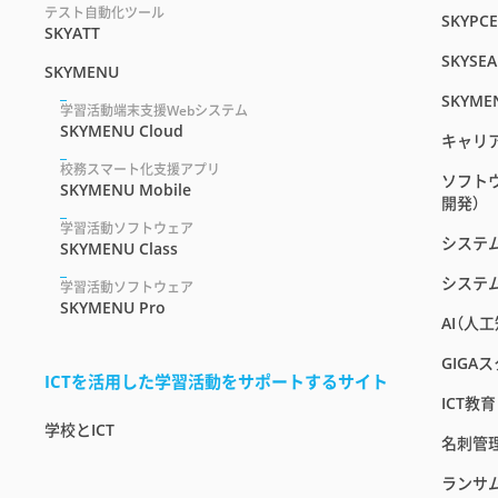
テスト自動化ツール
SKYPC
SKYATT
SKYSEA
SKYMENU
SKYME
学習活動端末支援Webシステム
SKYMENU Cloud
キャリ
校務スマート化支援アプリ
ソフト
SKYMENU Mobile
開発）
学習活動ソフトウェア
システ
SKYMENU Class
システ
学習活動ソフトウェア
SKYMENU Pro
AI（人
GIGA
ICTを活用した学習活動をサポートするサイト
ICT教
学校とICT
名刺管
ランサ