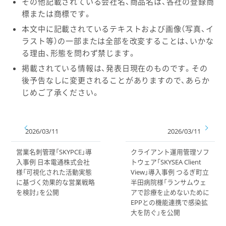
その他記載されている会社名、商品名は、各社の登録商
標または商標です。
本文中に記載されているテキストおよび画像（写真、イ
ラスト等）の一部または全部を改変することは、いかな
る理由、形態を問わず禁じます。
掲載されている情報は、発表日現在のものです。その
後予告なしに変更されることがありますので、あらか
じめご了承ください。
2026/03/11
2026/03/11
営業名刺管理「SKYPCE」導
クライアント運用管理ソフ
入事例 日本電通株式会社
トウェア「SKYSEA Client
様「可視化された活動実態
View」導入事例 つるぎ町立
に基づく効果的な営業戦略
半田病院様「ランサムウェ
を検討」を公開
アで診療を止めないために
EPPとの機能連携で感染拡
大を防ぐ」を公開