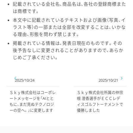
記載されている会社名、商品名は、各社の登録商標また
は商標です。
本文中に記載されているテキストおよび画像（写真、イ
ラスト等）の一部または全部を改変することは、いかな
る理由、形態を問わず禁じます。
掲載されている情報は、発表日現在のものです。その
後予告なしに変更されることがありますので、あらか
じめご了承ください。
2025/10/24
2025/10/21
Ｓｋｙ株式会社はコーポレ
Ｓｋｙ株式会社所属の仲宗
ートメッセージを「AIとと
根 澄香選手がＥＣＣレデ
もに、まだ見ぬテクノロジ
ィスゴルフトーナメントで
ーの空へ。」に変更します
優勝しました