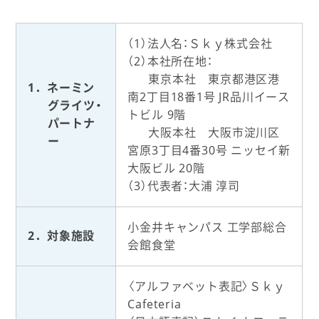
（1）法人名：Ｓｋｙ株式会社
（2）本社所在地：
東京本社 東京都港区港
1．ネーミン
南2丁目18番1号 JR品川イース
グライツ・
トビル 9階
パートナ
大阪本社 大阪市淀川区
ー
宮原3丁目4番30号 ニッセイ新
大阪ビル 20階
（3）代表者：大浦 淳司
小金井キャンパス 工学部総合
2．対象施設
会館食堂
〈アルファベット表記〉Ｓｋｙ
Cafeteria