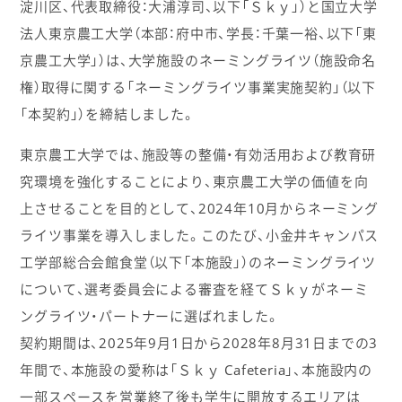
淀川区、代表取締役：大浦淳司、以下「Ｓｋｙ」）と国立大学
法人東京農工大学（本部：府中市、学長：千葉一裕、以下「東
京農工大学」）は、大学施設のネーミングライツ（施設命名
権）取得に関する「ネーミングライツ事業実施契約」（以下
「本契約」）を締結しました。
東京農工大学では、施設等の整備・有効活用および教育研
究環境を強化することにより、東京農工大学の価値を向
上させることを目的として、2024年10月からネーミング
ライツ事業を導入しました。このたび、小金井キャンパス
工学部総合会館食堂（以下「本施設」）のネーミングライツ
について、選考委員会による審査を経てＳｋｙがネーミ
ングライツ・パートナーに選ばれました。
契約期間は、2025年9月1日から2028年8月31日までの3
年間で、本施設の愛称は「Ｓｋｙ Cafeteria」、本施設内の
一部スペースを営業終了後も学生に開放するエリアは