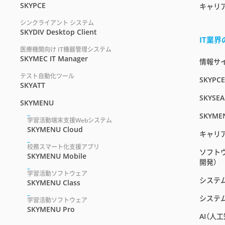
SKYPCE
キャリ
シンクライアント システム
SKYDIV Desktop Client
IT業
医療機関向け IT機器管理システム
SKYMEC IT Manager
情報サイト
テスト自動化ツール
SKYPC
SKYATT
SKYSEA
SKYMENU
SKYME
学習活動端末支援Webシステム
SKYMENU Cloud
キャリ
校務スマート化支援アプリ
ソフト
SKYMENU Mobile
開発）
学習活動ソフトウェア
システ
SKYMENU Class
システ
学習活動ソフトウェア
SKYMENU Pro
AI（人