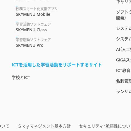
キャリ
校務スマート化支援アプリ
ソフト
SKYMENU Mobile
開発）
学習活動ソフトウェア
システ
SKYMENU Class
システ
学習活動ソフトウェア
SKYMENU Pro
AI（人
GIGA
ICTを活用した学習活動をサポートするサイト
ICT教
学校とICT
名刺管
ランサ
ついて
Ｓｋｙマネジメント基本方針
セキュリティ・脆弱性につい