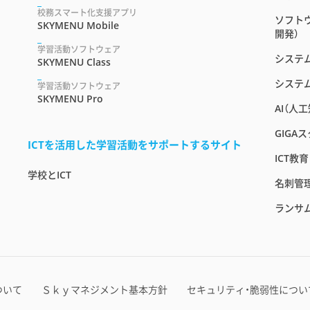
校務スマート化支援アプリ
ソフト
SKYMENU Mobile
開発）
学習活動ソフトウェア
システ
SKYMENU Class
システ
学習活動ソフトウェア
SKYMENU Pro
AI（人
GIGA
ICTを活用した学習活動をサポートするサイト
ICT教
学校とICT
名刺管
ランサ
ついて
Ｓｋｙマネジメント基本方針
セキュリティ・脆弱性につい