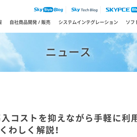
報
自社商品開発 / 販売
システムインテグレーション
ソフ
ニュース
】導入コストを抑えながら手軽に利
n」をくわしく解説！