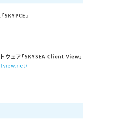
SKYPCE」
/
ア「SKYSEA Client View」
tview.net/