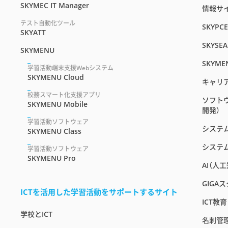
SKYMEC IT Manager
情報サイト
テスト自動化ツール
SKYPC
SKYATT
SKYSEA
SKYMENU
SKYME
学習活動端末支援Webシステム
SKYMENU Cloud
キャリ
校務スマート化支援アプリ
ソフト
SKYMENU Mobile
開発）
学習活動ソフトウェア
システ
SKYMENU Class
システ
学習活動ソフトウェア
SKYMENU Pro
AI（人
GIGA
ICTを活用した学習活動をサポートするサイト
ICT教
学校とICT
名刺管