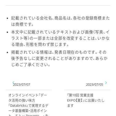
記載されている会社名、商品名は、各社の登録商標また
は商標です。
本文中に記載されているテキストおよび画像（写真、イ
ラスト等）の一部または全部を改変することは、いかな
る理由、形態を問わず禁じます。
掲載されている情報は、発表日現在のものです。その
後予告なしに変更されることがありますので、あらか
じめご了承ください。
2023/07/07
2023/07/05
オンラインイベント「デー
「第10回 営業支援
タ活用の強い味方
EXPO【夏】」に出展いたし
「Databricks」で実現するデ
ます
ータ基盤構築・活用ポイン
ト – Ｓｋｙ Presents. –」 を