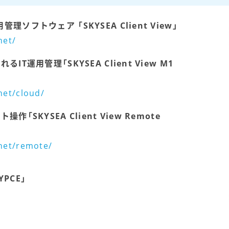
ソフトウェア 「SKYSEA Client View」
net/
T運用管理「SKYSEA Client View M1
net/cloud/
SKYSEA Client View Remote
.net/remote/
PCE」