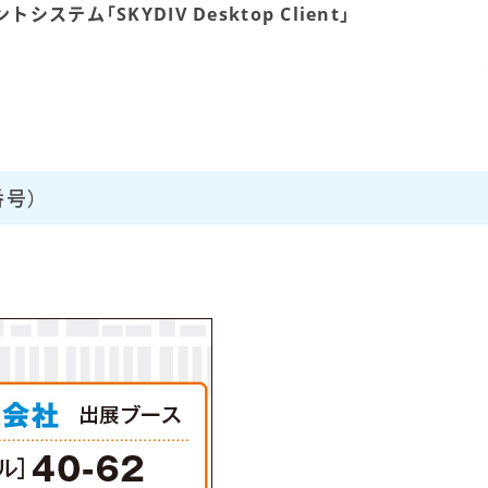
テム「SKYDIV Desktop Client」
号）