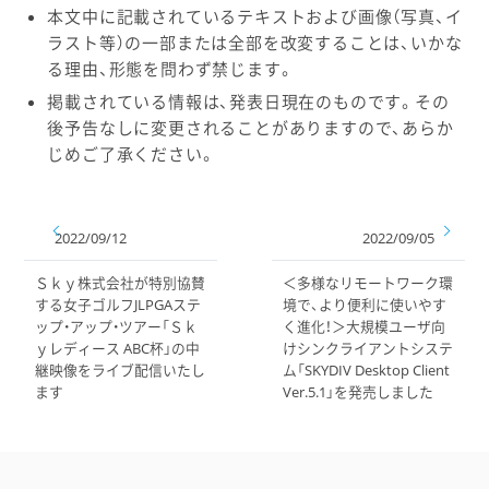
本文中に記載されているテキストおよび画像（写真、イ
ラスト等）の一部または全部を改変することは、いかな
る理由、形態を問わず禁じます。
掲載されている情報は、発表日現在のものです。その
後予告なしに変更されることがありますので、あらか
じめご了承ください。
2022/09/12
2022/09/05
Ｓｋｙ株式会社が特別協賛
＜多様なリモートワーク環
する女子ゴルフJLPGAステ
境で、より便利に使いやす
ップ・アップ・ツアー「Ｓｋ
く進化！＞大規模ユーザ向
ｙレディース ABC杯」の中
けシンクライアントシステ
継映像をライブ配信いたし
ム「SKYDIV Desktop Client
ます
Ver.5.1」を発売しました