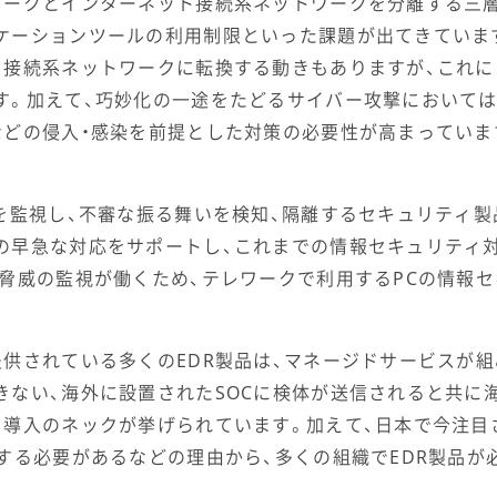
ワークとインターネット接続系ネットワークを分離する三層
ケーションツールの利用制限といった課題が出てきています
ト接続系ネットワークに転換する動きもありますが、これに
。加えて、巧妙化の一途をたどるサイバー攻撃においては、
などの侵入・感染を前提とした対策の必要性が高まっていま
を監視し、不審な振る舞いを検知、隔離するセキュリティ製
の早急な対応をサポートし、これまでの情報セキュリティ
に脅威の監視が働くため、テレワークで利用するPCの情報
供されている多くのEDR製品は、マネージドサービスが
きない、海外に設置されたSOCに検体が送信されると共に
、導入のネックが挙げられています。加えて、日本で今注目
する必要があるなどの理由から、多くの組織でEDR製品が