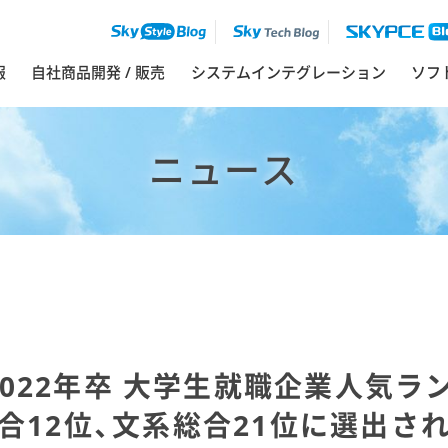
報
自社商品開発 / 販売
システムインテグレーション
ソフ
ニュース
2022年卒 大学生就職企業人気ラ
合12位、文系総合21位に選出さ