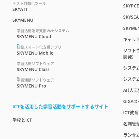
テスト自動化ツール
SKYPC
SKYATT
SKYSEA
SKYMENU
SKYME
学習活動端末支援Webシステム
SKYMENU Cloud
キャリ
校務スマート化支援アプリ
ソフト
SKYMENU Mobile
開発）
学習活動ソフトウェア
システ
SKYMENU Class
システ
学習活動ソフトウェア
SKYMENU Pro
AI（人
GIGA
ICTを活用した学習活動をサポートするサイト
ICT教
学校とICT
名刺管
ランサ