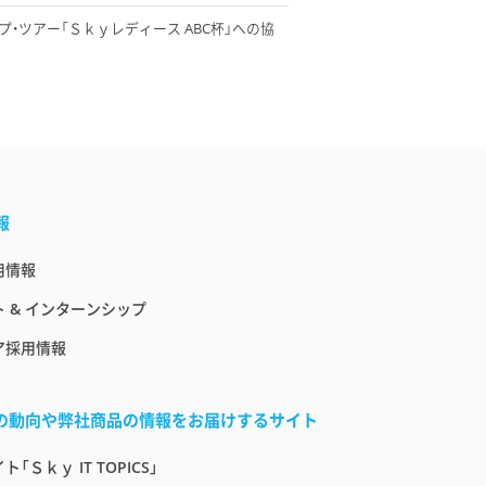
ップ・ツアー「Ｓｋｙレディース ABC杯」への協
報
用情報
 & インターンシップ
ア採用情報
界の動向や弊社商品の情報をお届けするサイト
「Ｓｋｙ IT TOPICS」