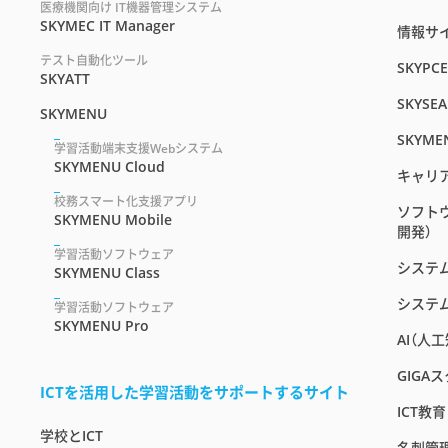
医療機関向け IT機器管理システム
SKYMEC IT Manager
情報サイト
テスト自動化ツール
SKYPC
SKYATT
SKYSEA
SKYMENU
SKYME
学習活動端末支援Webシステム
SKYMENU Cloud
キャリ
校務スマート化支援アプリ
ソフト
SKYMENU Mobile
開発）
学習活動ソフトウェア
システ
SKYMENU Class
システ
学習活動ソフトウェア
SKYMENU Pro
AI（人
GIGA
ICTを活用した学習活動をサポートするサイト
ICT教
学校とICT
名刺管