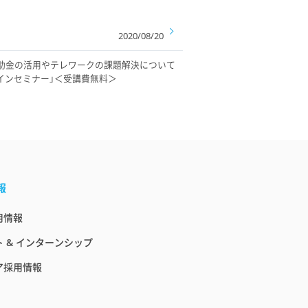
2020/08/20
導入補助金の活用やテレワークの課題解決について
インセミナー」＜受講費無料＞
報
用情報
 & インターンシップ
ア採用情報