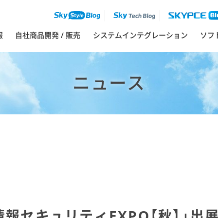
報
自社商品開発 / 販売
システムインテグレーション
ソフ
ニュース
 情報セキュリティEXPO【秋】」出