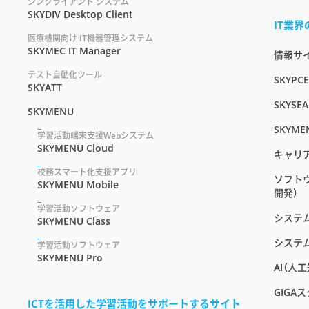
シンクライアント システム
SKYDIV Desktop Client
IT業
医療機関向け IT機器管理システム
SKYMEC IT Manager
情報サイト
テスト自動化ツール
SKYPC
SKYATT
SKYSEA
SKYMENU
SKYME
学習活動端末支援Webシステム
SKYMENU Cloud
キャリ
校務スマート化支援アプリ
ソフト
SKYMENU Mobile
開発）
学習活動ソフトウェア
システ
SKYMENU Class
システ
学習活動ソフトウェア
SKYMENU Pro
AI（人
GIGA
ICTを活用した学習活動をサポートするサイト