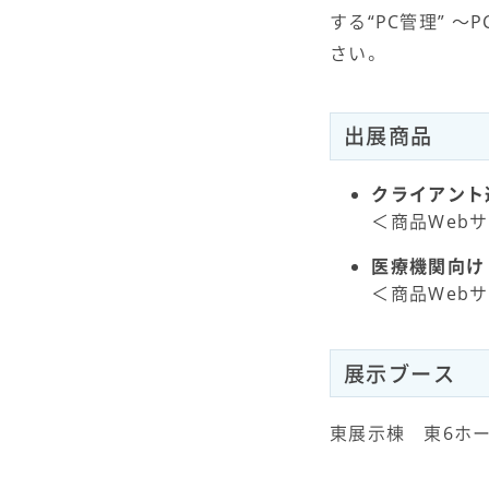
する“PC管理” 
さい。
出展商品
クライアント運用
＜商品Web
医療機関向け I
＜商品Web
展示ブース
東展示棟 東6ホール