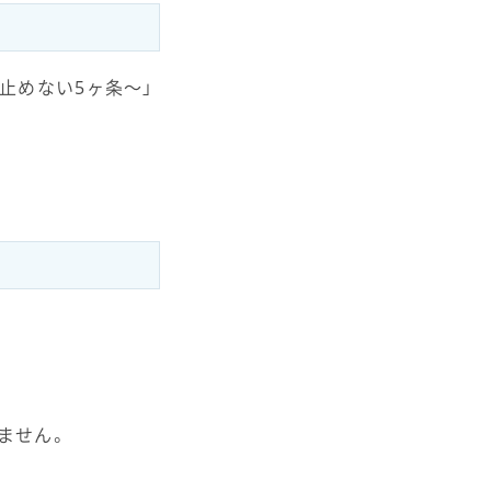
を止めない5ヶ条〜」
）
ません。