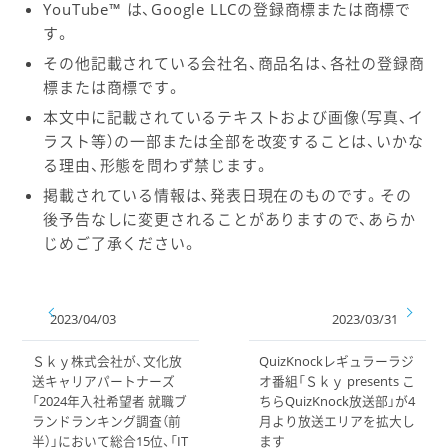
YouTube™ は、Google LLCの登録商標または商標で
す。
その他記載されている会社名、商品名は、各社の登録商
標または商標です。
本文中に記載されているテキストおよび画像（写真、イ
ラスト等）の一部または全部を改変することは、いかな
る理由、形態を問わず禁じます。
掲載されている情報は、発表日現在のものです。その
後予告なしに変更されることがありますので、あらか
じめご了承ください。
2023/04/03
2023/03/31
Ｓｋｙ株式会社が、文化放
QuizKnockレギュラーラジ
送キャリアパートナーズ
オ番組「Ｓｋｙ presents こ
「2024年入社希望者 就職ブ
ちらQuizKnock放送部」が4
ランドランキング調査（前
月より放送エリアを拡大し
半）」において総合15位、「IT
ます