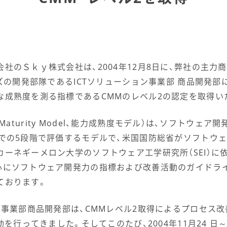
社のＳｋｙ株式会社は、2004年12月8日に、弊社の主力
ーズの開発部隊であるICTソリューション事業部 商品開発部
な成熟度を測る指標であるCMMのレベル2の認定を取得い
ity Maturity Model、能力成熟度モデル）は、ソフトウ
までの5段階で評価するモデルで、米国国防総省がソフトウ
カーネギーメロン大学のソフトウェア工学研究所（SEI）に
心にソフトウェア開発力の指標および改善活動のガイドライ
ております。
ン事業部商品開発部は、CMMレベル2取得によるプロセス
動を行ってきました。そしてこのたび、2004年11月24 日～1