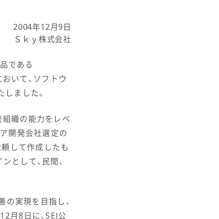
2004年12月9日
Ｓｋｙ株式会社
商品である
において、ソフトウ
たしました。
ェア開発組織の能力をレベ
ェア開発会社選定の
依頼して作成したも
ンとして、民間、
改善の実現を目指し、
2月8日に、SEI公