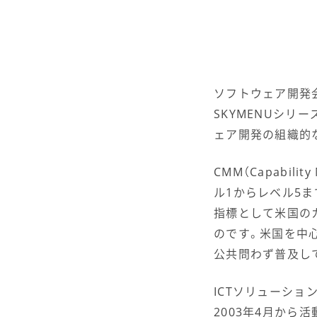
ソフトウェア開発会
SKYMENUシリ
ェア開発の組織的
CMM（Capabil
ル1からレベル5
指標として米国の
のです。米国を中
公共問わず普及し
ICTソリューショ
2003年4月から活