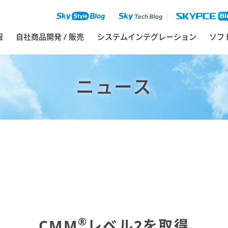
報
自社商品開発 / 販売
システムインテグレーション
ソフ
ニュース
®
CMM
レベル2を取得