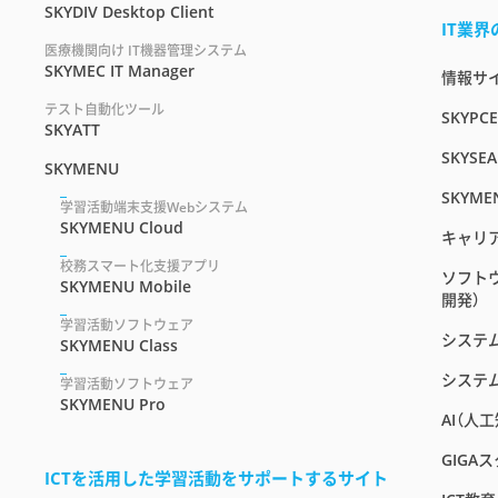
SKYDIV Desktop Client
IT業
医療機関向け IT機器管理システム
SKYMEC IT Manager
情報サイト
テスト自動化ツール
SKYPC
SKYATT
SKYSEA
SKYMENU
SKYME
学習活動端末支援Webシステム
SKYMENU Cloud
キャリ
校務スマート化支援アプリ
ソフト
SKYMENU Mobile
開発）
学習活動ソフトウェア
システ
SKYMENU Class
システ
学習活動ソフトウェア
SKYMENU Pro
AI（人
GIGA
ICTを活用した学習活動をサポートするサイト