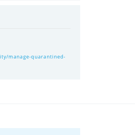
urity/manage-quarantined-