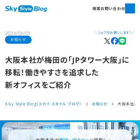
検索
お問い合わせ
＼シェアをお願いします！／
2026/06/01
お知らせ
大阪本社が​梅田の​「JPタワー大阪」に​
移転！​働きやすさを​追求した​
新オフィスを​ご紹介
Ｓｋｙ Style Blog（スカイ スタイル ブログ）
お知らせ
大阪本社が梅