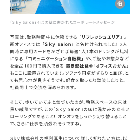
「Ｓｋｙ Salon」そばの壁に書かれたコーポレートメッセージ
写真は、勤務時間中に休憩できる
「リフレッシュエリア」
。
新オフィスでは
「Ｓｋｙ Salon」
と名付けられました！ 2人
同時に専用カードをかざせば毎週1人1本のドリンクが無料
になる
「コミュニケーション自販機」
や、ご飯やお惣菜など
を全品100円で購入できる
置き型社食®「オフィスおかん」
もここに設置されています。ソファや円卓がずらりと並び、と
ても居心地が良さそうです。軽食を取ったり談笑したりと、
社員同士で交流を深められます。
そして、歩いていてふと気づいたのが、執務スペースの床は
黒い絨毯ですが、この「Ｓｋｙ Salon」の床は温かみのあるフ
ローリングであること！ オンオフをしっかり切り替えること
で、さらに仕事を頑張れそうですね。
Ｓｋｙ株式会社の福利厚生について詳しく知りたい方は、以