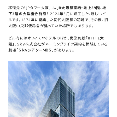
移転先の「JPタワー大阪」は、
JR大阪駅直結・地上39階、地
下3階の大型複合施設！
2024年3月に竣工した、新しいビ
ルです。1874年に開業した初代大阪駅の跡地で、その後、旧
大阪中央郵便局舎が建っていた場所でもあります。
ビル内にはオフィスやホテルのほか、商業施設「
KITTE大
阪
」、Ｓｋｙ株式会社がネーミングライツ契約を締結している
劇場「
ＳｋｙシアターＭＢＳ
」があります。