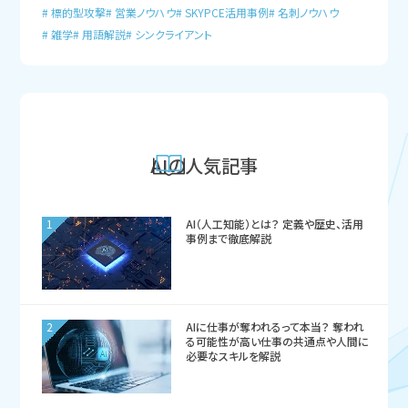
標的型攻撃
営業ノウハウ
SKYPCE活用事例
名刺ノウハウ
雑学
用語解説
シンクライアント
AIの人気記事
1
AI（人工知能）とは？ 定義や歴史、活用
事例まで徹底解説
2
AIに仕事が奪われるって本当？ 奪われ
る可能性が高い仕事の共通点や人間に
必要なスキルを解説