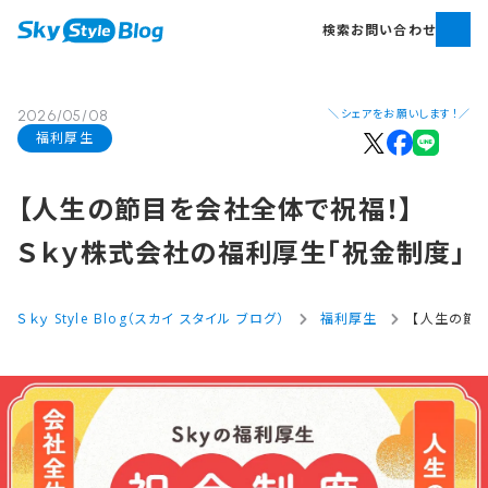
検索
お問い合わせ
＼シェアをお願いします！／
2026/05/08
福利厚生
【人生の​節目を​会社全体で​祝福！​】
Ｓｋｙ株式会社の​福利厚生​「祝金制度」
Ｓｋｙ Style Blog（スカイ スタイル ブログ）
福利厚生
【人生の節