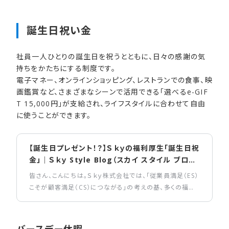
誕生日祝い​金
社員一人ひとりの誕生日を祝うとともに、日々の感謝の気
持ちをかたちにする制度です。
電子マネー、オンラインショッピング、レストランでの食事、映
画鑑賞など、さまざまなシーンで活用できる「選べるe-GIF
T 15,000円」が支給され、ライフスタイルに合わせて自由
に使うことができます。
【誕生日プレゼント！？】Ｓｋｙの福利厚生「誕生日祝
金」｜Ｓｋｙ Style Blog（スカイ スタイル ブロ
グ）
皆さん、こんにちは。Ｓｋｙ株式会社では、「従業員満足（ES）
こそが顧客満足（CS）につながる」の考えの基、多くの福利
厚生を導入しています。今回はその中から、社員が誕生日を
楽しめるよう制度化された会社からのプレゼント「誕生日祝
金」についてご紹介します。
バースデー休暇