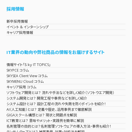
採用情報
新卒採用情報
イベント & インターンシップ
キャリア採用情報
IT業界の動向や弊社商品の情報をお届けするサイト
情報サイト「Ｓｋｙ IT TOPICS」
SKYPCE コラム
SKYSEA Client View コラム
SKYMENU Cloud コラム
キャリア採用 コラム
ソフトウェア開発とは？ 流れや手法などを詳しく紹介（ソフトウエア開発）
システム開発とは？ 開発工程や事例などを詳しく紹介
システム設計とは？ 設計工程の流れや失敗を防ぐポイントを紹介！
AI（人工知能）とは？ 定義や歴史、活用事例まで徹底解説
GIGAスクール構想とは？ 現状と問題点を解説
ICT教育とは？ 意味やメリット・実践例を簡単に解説
名刺管理の目的とは？名刺管理ソフトウェアの導入方法・事例も紹介！
ランサムウェアとは？ 被害事例、対策・対処法を解説