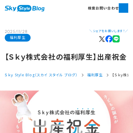
検索
お問い合わせ
＼シェアをお願いします！／
2025/11/28
福利厚生
【Ｓｋｙ株式会社の​福利厚生】出産祝金
Ｓｋｙ Style Blog（スカイ スタイル ブログ）
福利厚生
【Ｓｋｙ株