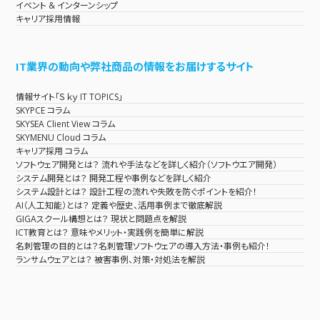
イベント & インターンシップ
キャリア採用情報
IT業界の動向や弊社商品の情報をお届けするサイト
情報サイト「Ｓｋｙ IT TOPICS」
SKYPCE コラム
SKYSEA Client View コラム
SKYMENU Cloud コラム
キャリア採用 コラム
ソフトウェア開発とは？ 流れや手法などを詳しく紹介（ソフトウエア開発）
システム開発とは？ 開発工程や事例などを詳しく紹介
システム設計とは？ 設計工程の流れや失敗を防ぐポイントを紹介！
AI（人工知能）とは？ 定義や歴史、活用事例まで徹底解説
GIGAスクール構想とは？ 現状と問題点を解説
ICT教育とは？ 意味やメリット・実践例を簡単に解説
名刺管理の目的とは？名刺管理ソフトウェアの導入方法・事例も紹介！
ランサムウェアとは？ 被害事例、対策・対処法を解説