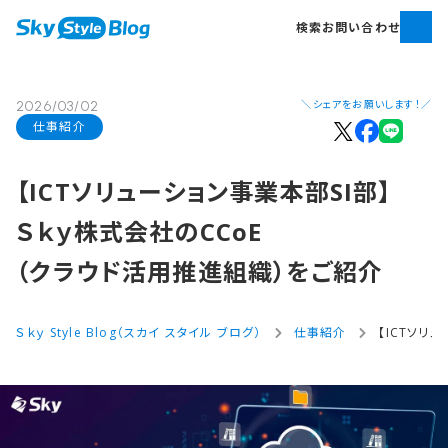
検索
お問い合わせ
＼シェアをお願いします！／
2026/03/02
仕事紹介
【ICTソリューション事業本部​SI部​】
Ｓｋｙ株式会社の​CCoE​
（クラウド活用推進組織）を​ご紹介
Ｓｋｙ Style Blog（スカイ スタイル ブログ）
仕事紹介
【ICTソリ