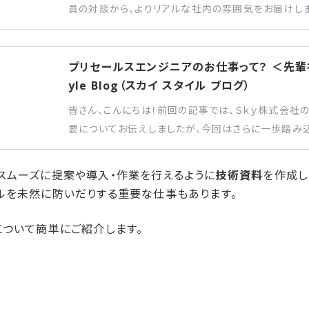
員の対談から、よりリアルな社内の雰囲気をお届けしま
在籍しているプリセールスエンジニアの中から、仙台
魅力についてご紹介したいと思います。
プリセールスエンジニアのお仕事って？ ＜先輩社
yle Blog（スカイ スタイル ブログ）
皆さん、こんにちは！前回の記事では、Ｓｋｙ株式会社
要についてお伝えしましたが、今回はさらに一歩踏み
っている社員の対談を通じてその魅力をお届けします
ギャップなど、Ｓｋｙ株式会社のリアルな雰囲気も併せ
スムーズに提案や導入・作業を行えるように
技術資料
を作成し
までお楽しみください。
ルを未然に防いだりする重要な仕事もあります。
について簡単にご紹介します。