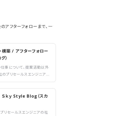
のアフターフォローまで、一
構築 / アフターフォロー
ログ）
の仕事について、提案活動以外
社のプリセールスエンジニア
ターフォローも担当します。
やインストール作業を実施し、
様との信頼関係を築き、顧客満
 Style Blog（スカ
のプリセールスエンジニアの社