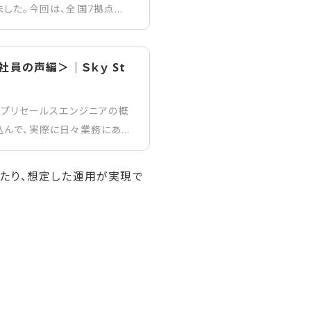
した。今回は、全国7拠点に
支社で働く社員の仕事内容と
員の声編＞｜Ｓｋｙ St
のプリセールスエンジニアの概
込んで、実際に日々業務にあた
。転職のきっかけや入社後の
てご紹介しますので、ぜひ最後
たり、想定した運用が実現で