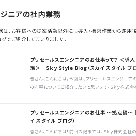
ジニアの​社内業務
務は、お客様への提案活動以外にも導入・構築作業から運用後
ログでご紹介してまいりました。
プリセールスエンジニアのお仕事って？ ＜導入・
編＞｜Ｓｋｙ Style Blog（スカイ スタイル ブ
皆さん、こんにちは。今回は、プリセールスエンジニア
の内容についてご紹介したいと思います。Ｓｋｙ株式会
は、提案活動が主な業務ですが、導入・構築作業やアフ
お客様と直接打ち合わせを行い、システムの運用設計
運用中のトラブル対応も担当します。これにより、お客
プリセールスエンジニアのお仕事 ～拠点編～｜Ｓｋｙ
足度の向上を目指しています。
イ スタイル ブログ）
皆さん、こんにちは！前回の記事では、Ｓｋｙ株式会社