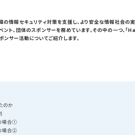
組織の情報セキュリティ対策を支援し、より安全な情報社会の
ント、団体のスポンサーを務めています。その中の一つ、「Harden
スポンサー活動についてご紹介します。
たのか
割
tの​場合①
tの​場合②