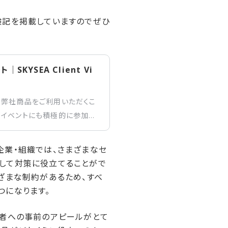
験記を掲載していますのでぜひ
ト｜SKYSEA Client Vi
て弊社商品をご利用いただくこ
部イベントにも積極的に参加し
ct主催のサイバー攻撃から“ビジネ
会社は、皆さまの情報セキュリテ
企業・組織では、さまざまなセ
jectのスポンサーを務めていま
して対策に役立てることがで
ざまな制約があるため、すべ
つになります。
加者への事前のアピールがとて