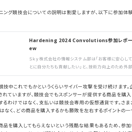
ドニング競技会についての説明は割愛しますが、以下に参加体
Hardening 2024 Convolutions参加レポー
ew
Ｓｋｙ株式会社の情報システム部は「お客様に安心し
とに自分たちも貢献したい」と、技術力向上のため外
ています。今回報告するのは、Hardening Proje
スを衛る”大会、ハードニング競技会です。Ｓｋｙ株式
競技中これでもかというくらいサイバー攻撃を受け続けます。
ィ対策を支援させていただくため、Hardening Pro
されていますが、競技会でもスポンサーが提供する商品を購入
す。
入するわけではなく、支払いは競技会専用の仮想通貨です。さま
はなく、どの商品を購入するかも勝敗を左右するポイントの一
も商品を購入してもらえないという残酷な結果もあるため、参