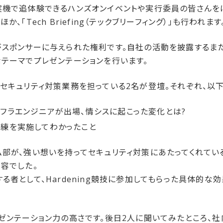
実機で追体験できるハンズオンイベントや実行委員の皆さんを
、「Tech Briefing（テックブリーフィング）」も行われます
がスポンサーに与えられた権利です。自社の活動を披露するま
なテーマでプレゼンテーションを行います。
にセキュリティ対策業務を担っている2名が登壇。それぞれ、以
フラエンジニアが出場、情シスに起こった変化とは?
訓練を実施してわかったこと
ム部が、強い想いを持ってセキュリティ対策にあたってくれてい
容でした。
る者として、Hardening競技に参加してもらった具体的な
レゼンテーション力の高さです。後日2人に聞いてみたところ、