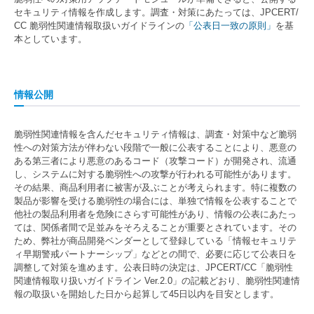
セキュリティ情報を作成します。調査・対策にあたっては、JPCERT/
CC 脆弱性関連情報取扱いガイドラインの
「公表日一致の原則」
を基
本としています。
情報公開
脆弱性関連情報を含んだセキュリティ情報は、調査・対策中など脆弱
性への対策方法が伴わない段階で一般に公表することにより、悪意の
ある第三者により悪意のあるコード（攻撃コード）が開発され、流通
し、システムに対する脆弱性への攻撃が行われる可能性があります。
その結果、商品利用者に被害が及ぶことが考えられます。特に複数の
製品が影響を受ける脆弱性の場合には、単独で情報を公表することで
他社の製品利用者を危険にさらす可能性があり、情報の公表にあたっ
ては、関係者間で足並みをそろえることが重要とされています。その
ため、弊社が商品開発ベンダーとして登録している「情報セキュリテ
ィ早期警戒パートナーシップ」などとの間で、必要に応じて公表日を
調整して対策を進めます。公表日時の決定は、JPCERT/CC「脆弱性
関連情報取り扱いガイドライン Ver.2.0」の記載どおり、脆弱性関連情
報の取扱いを開始した日から起算して45日以内を目安とします。