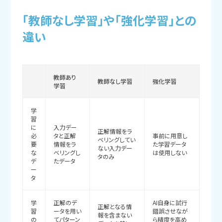
「教師なし学習」や
「強化学習」との
違い
教師あり
教師なし学習
強化学習
学習
学
習
に
入力デー
正解情報をラ
必
タと正解
事前に用意し
ベリングしてい
要
情報をラ
た学習データ
ない入力デー
な
ベリングし
は使用しない
タのみ
デ
たデータ
ー
タ
学
正解のデ
AI自身に試行
正解となる情
習
ータを用い
錯誤させなが
報を含まない
の
てパターン
ら精度を高め