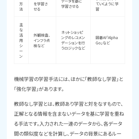
データを基に
方
を学習さ
ていくように学
学習させる
法
せる
習
主
な
ネットショッピ
活
外観検査、
ングのレコメン
囲碁AI「Alpha
用
インフラ点
デーションを行
Go」など
シ
検など
うロジックなど
ー
ン
機械学習の学習手法には、ほかに「教師なし学習」と
「強化学習」があります。
教師なし学習とは、教師あり学習と対をなすもので、
正解となる情報を含まないデータを基に学習を重ね
る手法です。入力された一連のデータから、各データ
間の類似度などを計算し、データの背景にあるルー